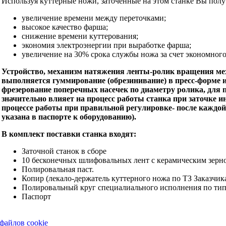
Используя куттерные ножи, заточенные на этом станке Вы полу
увеличение времени между переточками;
высокое качество фарша;
снижение времени куттерования;
экономия электроэнергии при выработке фарша;
увеличение на 30% срока службы ножа за счет экономного 
Устройство, механизм натяжения ленты-ролик вращения ме
выполняется гуммирование (обрезинивание) в пресс-форме 
фрезерование поперечных насечек по диаметру ролика, для
значительно влияет на процесс работы станка при заточке 
процессе работы при правильной регулировке- после каждой
указана в паспорте к оборудованию).
В комплект поставки станка входят:
Заточной станок в сборе
10 бесконечных шлифовальных лент с керамическим зерн
Полировальная паст.
Копир (лекало-держатель куттерного ножа по ТЗ Заказчик
Полировальный круг специалиального исполнения по типу,
Паспорт
файлов cookie