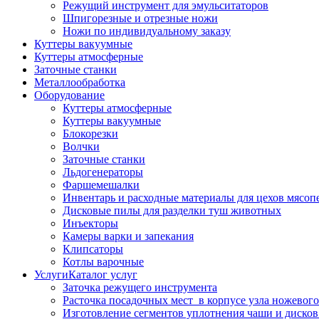
Режущий инструмент для эмульситаторов
Шпигорезные и отрезные ножи
Ножи по индивидуальному заказу
Куттеры вакуумные
Куттеры атмосферные
Заточные станки
Металлообработка
Оборудование
Куттеры атмосферные
Куттеры вакуумные
Блокорезки
Волчки
Заточные станки
Льдогенераторы
Фаршемешалки
Инвентарь и расходные материалы для цехов мясоп
Дисковые пилы для разделки туш животных
Инъекторы
Камеры варки и запекания
Клипсаторы
Котлы варочные
Услуги
Каталог услуг
Заточка режущего инструмента
Расточка посадочных мест в корпусе узла ножевого
Изготовление сегментов уплотнения чаши и дисков