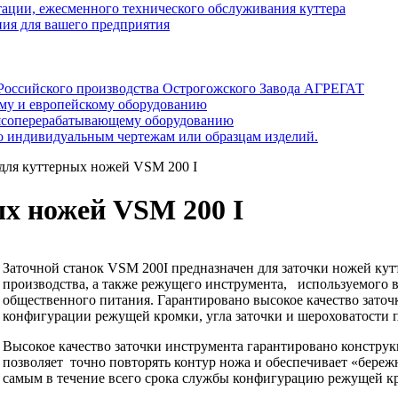
тации, ежесменного технического обслуживания куттера
ия для вашего предприятия
 Российского производства Острогожского Завода АГРЕГАТ
ому и европейскому оборудованию
мясоперерабатывающему оборудованию
о индивидуальным чертежам или образцам изделий.
 для куттерных ножей VSM 200 I
ых ножей VSM 200 I
Заточной станок VSM 200I предназначен для
заточки
ножей кут
производства, а
также
режущего инструмента,
используемого 
общественного питания. Гарантировано высокое качество заточ
конфигурации режущей кромки, угла заточки и шероховатости 
Высокое качество заточки инструмента гарантировано конструкц
позволяет точно повторять контур ножа и обеспечивает «береж
самым в течение всего срока службы конфигурацию режущей кр