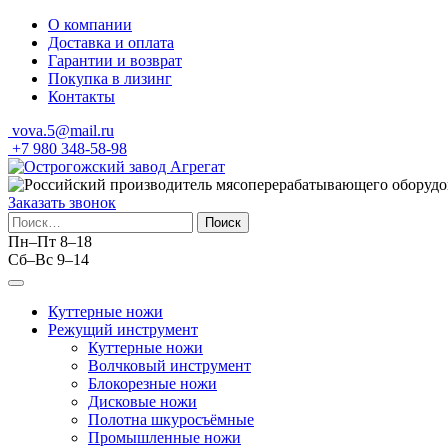
Skip
О компании
to
Доставка и оплата
content
Гарантии и возврат
Покупка в лизинг
Контакты
vova.5@mail.ru
+7 980 348-58-98
Заказать звонок
Найти:
Пн–Пт 8–18
Сб–Вс 9–14
Куттерные ножи
Режущий инструмент
Куттерные ножи
Волчковый инструмент
Блокорезные ножи
Дисковые ножи
Полотна шкуросъёмные
Промышленные ножи