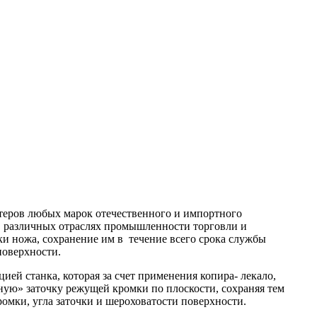
теров любых марок отечественного и импортного
в различных отраслях промышленности торговли и
ки ножа, сохранение им в
течение всего срока
службы
поверхности.
ией станка, которая за счет применения копира- лекало,
ную» заточку режущей кромки по плоскости, сохраняя тем
омки, угла заточки и шероховатости поверхности.