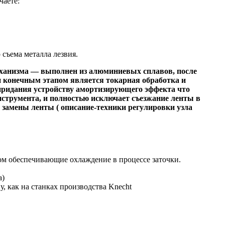
чаете:
съема металла лезвия.
ханизма — выполнен из алюминиевых сплавов, после
и конечным этапом является токарная обработка и
 придания устройству амортизирующего эффекта что
инструмента, и полностью исключает съезжание ленты в
 замены ленты ( описание-техники регулировки узла
ом обеспечивающие охлаждение в процессе заточки.
а)
 как на станках производства Knecht