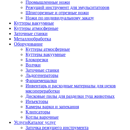
Промышленные ножи
Режущий инструмент для эмульситаторов
Шпигорезные и отрезные ножи
Ножи по индивидуальному заказу
Куттеры вакуумные
Куттеры атмосферные
Заточные станки
Металлообработка
Оборудование
Куттеры атмосферные
Куттеры вакуумные
Блокорезки
Волчки
Заточные станки
Льдогенераторы
Фаршемешалки
Инвентарь и расходные материалы для цехов
мясопереработки
Дисковые пилы для разделки туш животных
Инъекторы
Камеры варки и запекания
Клипсаторы
Котлы варочные
Услуги
Каталог услуг
Заточка режущего инструмента