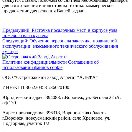
свяжутся с Вами, поможем со снятием необходимых размеров
для изготовления и подготовим технико-коммерческое
предложение для решения Вашей задачи.
Навигация
Предыдущий:
Расточка посадочных мест в корпусе узла
ножевого вала куттера
по
Следующий:
Обучение персонала заказчика правильной
записям
эксплуатации, ежесменного технического обслуживания
куттера
Политика конфиденциальности
Соглашение об
использовании файлов cookie
ООО "Острогожский Завод Агрегат "АЛЬФА"
ИНН/КПП 3662303531/36620100
Юридический адрес: 394088, г.Воронеж, ул. Беговая 225А,
оф.139
Адрес производства: 396318, Воронежская область,
г.Воронеж, новоусманский район, село Хреновое, ул.
Подгорная, участок 1/2