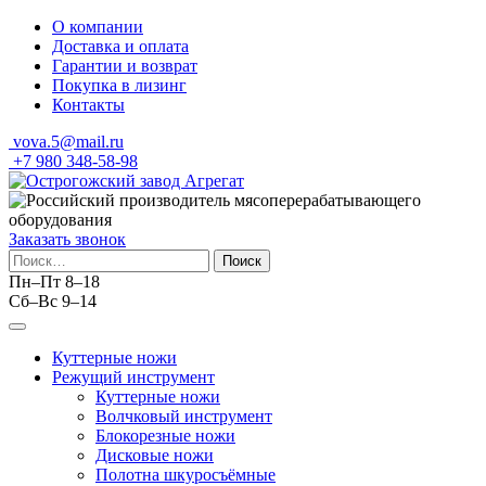
Skip
О компании
to
Доставка и оплата
content
Гарантии и возврат
Покупка в лизинг
Контакты
vova.5@mail.ru
+7 980 348-58-98
Заказать звонок
Найти:
Пн–Пт 8–18
Сб–Вс 9–14
Куттерные ножи
Режущий инструмент
Куттерные ножи
Волчковый инструмент
Блокорезные ножи
Дисковые ножи
Полотна шкуросъёмные