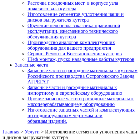
Расточка посадочных мест в корпусе узла
ножевого вала куттера
Изготовление сегментов уплотнения чаши и
дисков выгружателя куттера
Обучение персонала заказчика правильной
эксплуатации, ежесменного технического
обслуживания куттера
Производство аналогов комплектующих
оборудования для вашего предприятия
Сервис, Ремонт и Восстановление куттеров
Шеф-монтаж, пуско-наладочные работы куттеров
Запасные части
Запасные части и расходные материалы к куттерам
Российского производства Острогожского Завода
АГРЕГАТ
Запасные части и расходные материалы к
импортному и европейскому оборудованию
Прочие запасные части и расходные материалы к
мясоперерабатывающему оборудованию
Изготовление запасных частей и комплектующих
по индивидуальным чертежам или
образцам изделий.
Главная
>
Услуги
>
Изготовление сегментов уплотнения чаши
и дисков выгружателя куттера