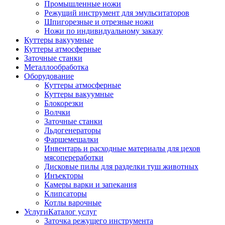
Промышленные ножи
Режущий инструмент для эмульситаторов
Шпигорезные и отрезные ножи
Ножи по индивидуальному заказу
Куттеры вакуумные
Куттеры атмосферные
Заточные станки
Металлообработка
Оборудование
Куттеры атмосферные
Куттеры вакуумные
Блокорезки
Волчки
Заточные станки
Льдогенераторы
Фаршемешалки
Инвентарь и расходные материалы для цехов
мясопереработки
Дисковые пилы для разделки туш животных
Инъекторы
Камеры варки и запекания
Клипсаторы
Котлы варочные
Услуги
Каталог услуг
Заточка режущего инструмента