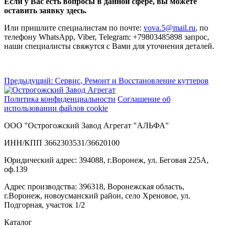
Если у Вас есть вопросы в данной сфере, вы можете
оставить заявку здесь
.
Или пришлите специалистам по почте:
vova.5@mail.ru
, по
телефону WhatsApp, Viber, Telegram: +79803485898 запрос,
наши специалисты свяжутся с Вами для уточнения деталей.
Навигация
Предыдущий:
Сервис, Ремонт и Восстановление куттеров
по
Политика конфиденциальности
Соглашение об
записям
использовании файлов cookie
ООО "Острогожский Завод Агрегат "АЛЬФА"
ИНН/КПП 3662303531/36620100
Юридический адрес: 394088, г.Воронеж, ул. Беговая 225А,
оф.139
Адрес производства: 396318, Воронежская область,
г.Воронеж, новоусманский район, село Хреновое, ул.
Подгорная, участок 1/2
Каталог