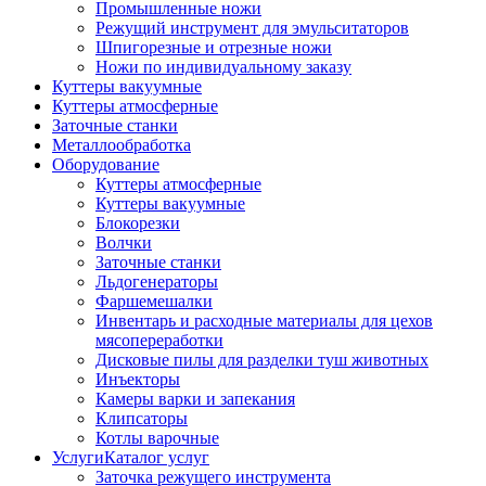
Промышленные ножи
Режущий инструмент для эмульситаторов
Шпигорезные и отрезные ножи
Ножи по индивидуальному заказу
Куттеры вакуумные
Куттеры атмосферные
Заточные станки
Металлообработка
Оборудование
Куттеры атмосферные
Куттеры вакуумные
Блокорезки
Волчки
Заточные станки
Льдогенераторы
Фаршемешалки
Инвентарь и расходные материалы для цехов
мясопереработки
Дисковые пилы для разделки туш животных
Инъекторы
Камеры варки и запекания
Клипсаторы
Котлы варочные
Услуги
Каталог услуг
Заточка режущего инструмента