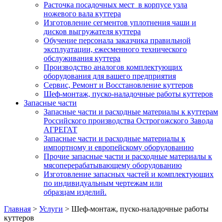
Расточка посадочных мест в корпусе узла
ножевого вала куттера
Изготовление сегментов уплотнения чаши и
дисков выгружателя куттера
Обучение персонала заказчика правильной
эксплуатации, ежесменного технического
обслуживания куттера
Производство аналогов комплектующих
оборудования для вашего предприятия
Сервис, Ремонт и Восстановление куттеров
Шеф-монтаж, пуско-наладочные работы куттеров
Запасные части
Запасные части и расходные материалы к куттерам
Российского производства Острогожского Завода
АГРЕГАТ
Запасные части и расходные материалы к
импортному и европейскому оборудованию
Прочие запасные части и расходные материалы к
мясоперерабатывающему оборудованию
Изготовление запасных частей и комплектующих
по индивидуальным чертежам или
образцам изделий.
Главная
>
Услуги
>
Шеф-монтаж, пуско-наладочные работы
куттеров