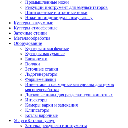
Промышленные ножи
Режущий инструмент для эмульситаторов
Шпигорезные и отрезные ножи
Ножи по индивидуальному заказу
Куттеры вакуумные
Куттеры атмосферные
Заточные станки
Металлообработка
Оборудование
Куттеры атмосферные
Куттеры вакуумные
Блокорезки
Волчки
Заточные станки
Льдогенераторы
Фаршемешалки
Инвентарь и расходные материалы для цехов
мясопереработки
Дисковые пилы для разделки туш животных
Инъекторы
Камеры варки и запекания
Клипсаторы
Котлы варочные
Услуги
Каталог услуг
Заточка режущего инструмента