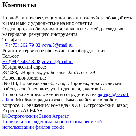
Контакты
По любым интересующим вопросам пожалуйста обращайтесь
к Нам и мы с удовольствие на них ответим :
Отдел продаж оборудования, запасных частей, расходных
материалов, режущего инструмента.
Тел./факс
+7 (473) 262-79-82
vova.5@mail.ru
Ремонт и сервисное обслуживание оборудования.
Тел./сот
+7 (980) 348-58-98
vova.5@mail.ru
Юридический адрес:
394088, г.Воронеж, ул. Беговая 225А, оф.139
Адрес производства:
396318, Воронежская область, г.Воронеж, новоусманский
район, село Хреновое, ул. Подгорная, участок 1/2
По вопросам предложений и сотрудничества
agregat@zavod-
alfa.ru
Мы будем рады оказать Вам содействие в любом
вопросе! С Уважением команда ООО «Острогожский Завод
Агрегат «АЛЬФА»
Политика конфиденциальности
Соглашение об
использовании файлов cookie