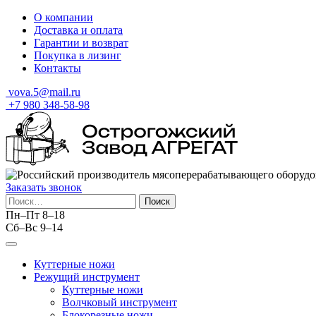
Skip
О компании
to
Доставка и оплата
content
Гарантии и возврат
Покупка в лизинг
Контакты
vova.5@mail.ru
+7 980 348-58-98
Заказать звонок
Найти:
Пн–Пт 8–18
Сб–Вс 9–14
Куттерные ножи
Режущий инструмент
Куттерные ножи
Волчковый инструмент
Блокорезные ножи