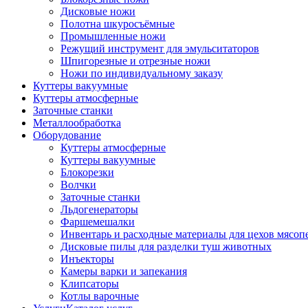
Дисковые ножи
Полотна шкуросъёмные
Промышленные ножи
Режущий инструмент для эмульситаторов
Шпигорезные и отрезные ножи
Ножи по индивидуальному заказу
Куттеры вакуумные
Куттеры атмосферные
Заточные станки
Металлообработка
Оборудование
Куттеры атмосферные
Куттеры вакуумные
Блокорезки
Волчки
Заточные станки
Льдогенераторы
Фаршемешалки
Инвентарь и расходные материалы для цехов мясоп
Дисковые пилы для разделки туш животных
Инъекторы
Камеры варки и запекания
Клипсаторы
Котлы варочные