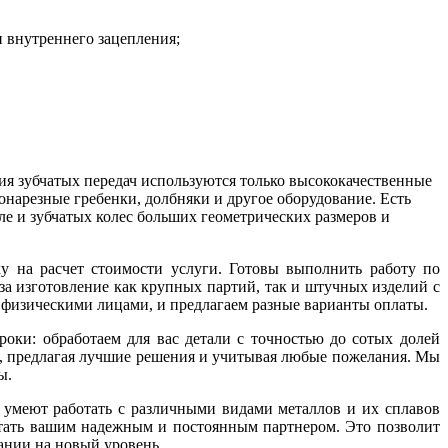
 внутреннего зацепления;
ия зубчатых передач используются только высококачественные
бонарезные гребенки, долбняки и другое оборудование. Есть
ле и зубчатых колес больших геометрических размеров и
вку на расчет стоимости услуги. Готовы выполнить работу по
 за изготовление как крупных партий, так и штучных изделий с
физическими лицами, и предлагаем разные варианты оплаты.
оки: обработаем для вас детали с точностью до сотых долей
, предлагая лучшие решения и учитывая любые пожелания. Мы
ы.
умеют работать с различными видами металлов и их сплавов
 стать вашим надежным и постоянным партнером. Это позволит
ании на новый уровень.