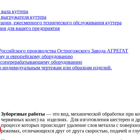
 вала куттера
 выгружателя куттера
тации, ежесменного технического обслуживания куттера
ия для вашего предприятия
 Российского производства Острогожского Завода АГРЕГАТ
ому и европейскому оборудованию
мясоперерабатывающему оборудованию
о индивидуальным чертежам или образцам изделий.
Зуборезные работы
— это вид, механической обработки при ко
червячных колес) на изделиях. Для изготовления шестерен и др
процессе которых происходит удаление слоя металла с поверхн
режимах, отличающихся друг от друга скоростью, подачей и глу