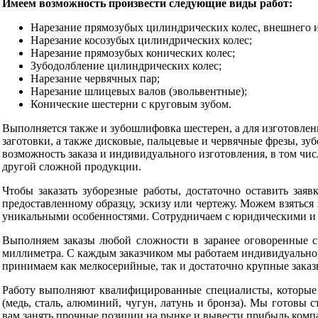
Имеем возможность произвести следующие виды работ:
Нарезание прямозубых цилиндрических колес, внешнего и
Нарезание косозубых цилиндрических колес;
Нарезание прямозубых конических колес;
Зубодолбление цилиндрических колес;
Нарезание червячных пар;
Нарезание шлицевых валов (эвольвентные);
Конические шестерни с круговым зубом.
Выполняется также и зубошлифовка шестерен, а для изготовлен
заготовки, а также дисковые, пальцевые и червячные фрезы, зу
возможность заказа и индивидуального изготовления, в том чис
другой сложной продукции.
Чтобы заказать зуборезные работы, достаточно оставить зая
предоставленному образцу, эскизу или чертежу. Можем взяться
уникальными особенностями. Сотрудничаем с юридическими и 
Выполняем заказы любой сложности в заранее оговоренные ср
миллиметра. С каждым заказчиком мы работаем индивидуально
принимаем как мелкосерийные, так и достаточно крупные заказ
Работу выполняют квалифицированные специалисты, которые 
(медь, сталь, алюминий, чугун, латунь и бронза). Мы готовы
вам занять прочные позиции на рынке и вывести прибыль комп