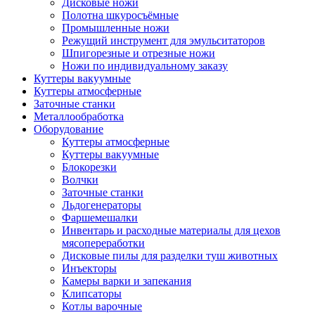
Дисковые ножи
Полотна шкуросъёмные
Промышленные ножи
Режущий инструмент для эмульситаторов
Шпигорезные и отрезные ножи
Ножи по индивидуальному заказу
Куттеры вакуумные
Куттеры атмосферные
Заточные станки
Металлообработка
Оборудование
Куттеры атмосферные
Куттеры вакуумные
Блокорезки
Волчки
Заточные станки
Льдогенераторы
Фаршемешалки
Инвентарь и расходные материалы для цехов
мясопереработки
Дисковые пилы для разделки туш животных
Инъекторы
Камеры варки и запекания
Клипсаторы
Котлы варочные